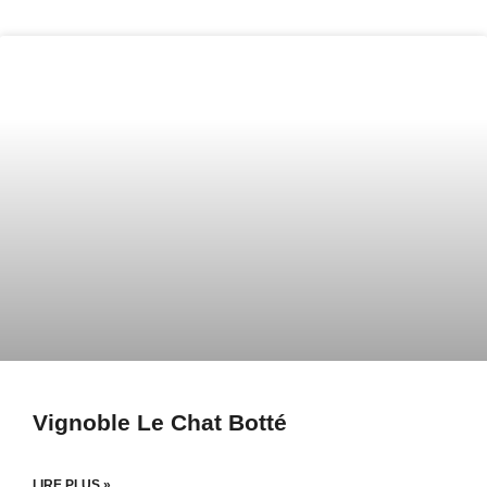
Page
Page
Vignoble Le Chat Botté
LIRE PLUS »