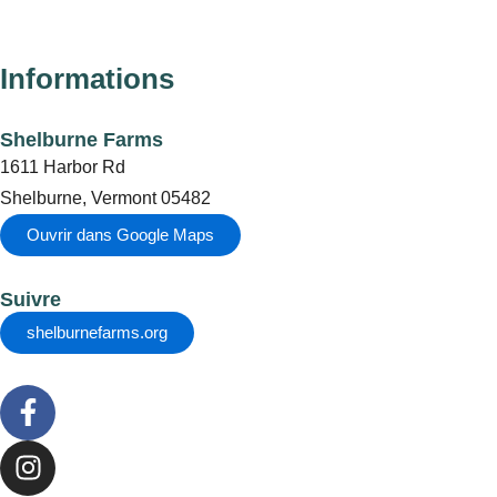
Informations
Shelburne Farms
1611 Harbor Rd
Shelburne, Vermont 05482
Ouvrir dans Google Maps
Suivre
shelburnefarms.org
F
a
c
I
e
n