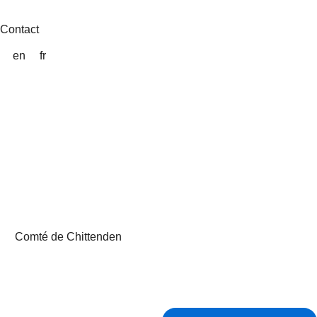
Aller
au
Contact
contenu
en
fr
Comté de Chittenden