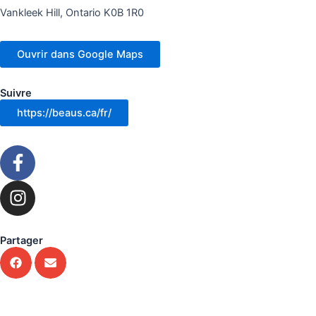
Vankleek Hill, Ontario K0B 1R0
Ouvrir dans Google Maps
Suivre
https://beaus.ca/fr/
F
a
c
I
e
n
b
s
o
t
Partager
o
a
k
g
-
r
f
a