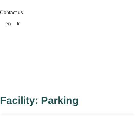
Skip
to
Contact us
content
en
fr
Facility: Parking
Page
Page