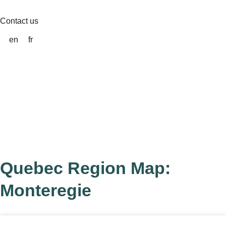
Skip
to
Contact us
content
en
fr
Quebec Region Map:
Monteregie
Page
Page