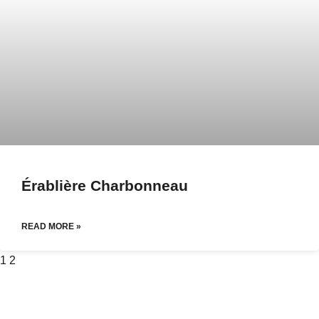
Érablière Charbonneau
READ MORE »
1
2