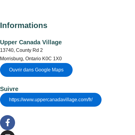
Informations
Upper Canada Village
13740, County Rd 2
Morrisburg, Ontario K0C 1X0
Ouvrir dans Google Maps
Suivre
https://www.uppercanadavillage.com/fr/
F
a
c
I