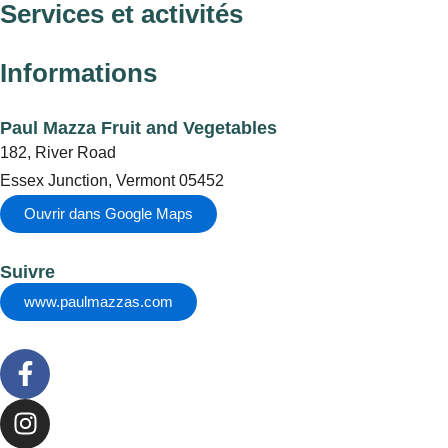
Services et activités
Informations
Paul Mazza Fruit and Vegetables
182, River Road
Essex Junction, Vermont 05452
Ouvrir dans Google Maps
Suivre
www.paulmazzas.com
F
a
c
I
e
n