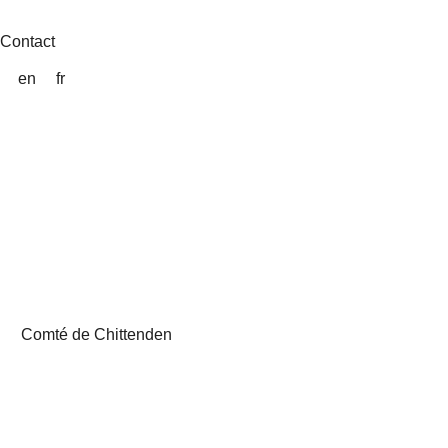
Aller
au
Contact
contenu
en
fr
Comté de Chittenden