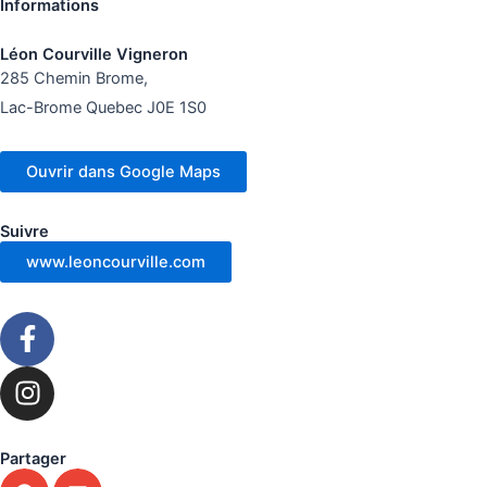
Informations
Léon Courville Vigneron
285 Chemin Brome,
Lac-Brome Quebec J0E 1S0
Ouvrir dans Google Maps
Suivre
www.leoncourville.com
F
a
c
I
e
n
b
s
o
t
Partager
o
a