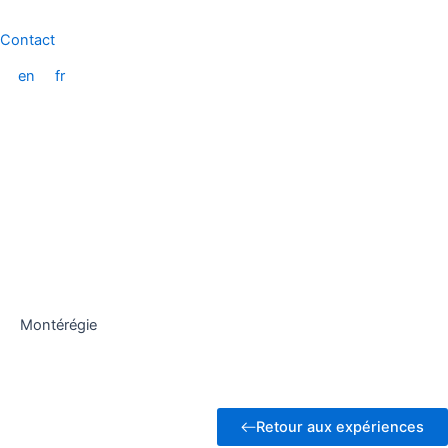
Aller
au
Contact
contenu
en
fr
Montérégie
Retour aux expériences