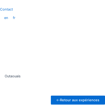
Aller
au
Contact
contenu
en
fr
Outaouais
Retour aux expériences