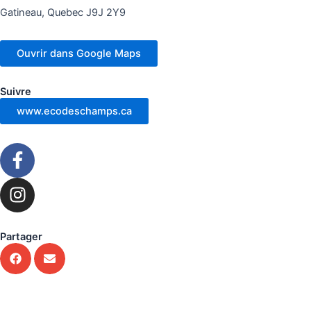
Gatineau, Quebec J9J 2Y9
Ouvrir dans Google Maps
Suivre
www.ecodeschamps.ca
F
a
c
I
e
n
b
s
o
t
Partager
o
a
k
g
-
r
f
a