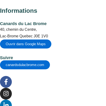
Informations
Canards du Lac Brome
40, chemin du Centre,
Lac-Brome Quebec J0E 1V0
Ouvrir dans Google Maps
Suivre
canardsdulacbrome.com
F
a
c
I
e
n
b
s
L