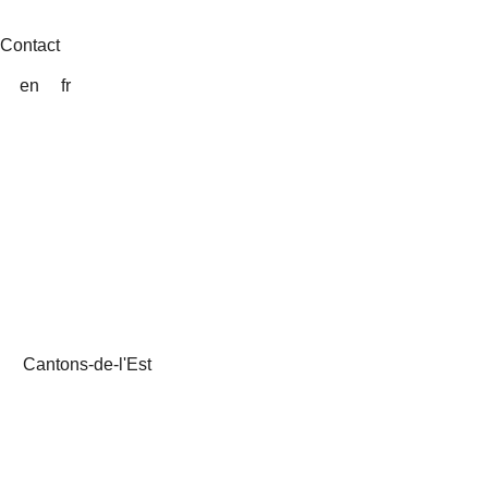
Aller
au
Contact
contenu
en
fr
Cantons-de-l'Est